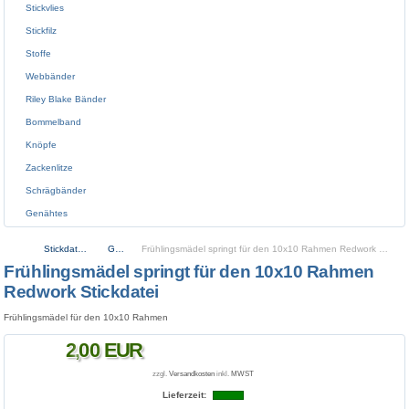
Stickvlies
Stickfilz
Stoffe
Webbänder
Riley Blake Bänder
Bommelband
Knöpfe
Zackenlitze
Schrägbänder
Genähtes
Stickdateien
Girls
Frühlingsmädel springt für den 10x10 Rahmen Redwork Stickdatei
Frühlingsmädel springt für den 10x10 Rahmen
Redwork Stickdatei
Frühlingsmädel für den 10x10 Rahmen
2
,
00
EUR
zzgl.
Versandkosten
inkl.
MWST
Lieferzeit: