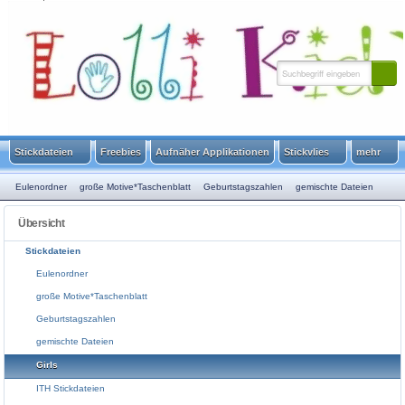
HOME
SITEMAP
SUCHE
WARENKORB
KONTAKT
KUNDENINFO
Stickdateien
Freebies
Aufnäher Applikationen
Stickvlies
mehr
Eulenordner
große Motive*Taschenblatt
Geburtstagszahlen
gemischte Dateien
Girls
ITH Stickdateien
Janeas World Spende
Jungs
Maritim
Monster Hexen
Übersicht
Mutterpass Motive
Redwork
Scherenschnitt
Serien
Schule
Sprüche
Stickdateien
Verzierungen
Tiere
Tiere in Love
Ostern
Weihnachten
Winter
Eulenordner
große Motive*Taschenblatt
Geburtstagszahlen
gemischte Dateien
Girls
ITH Stickdateien