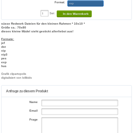
Format:
exp
Set
In den Warenkorb
süsse Redwork Dateien für den kleinen Rahmen * 10x10 *
Größe ca.: 70x80
dieses kleine Mädel sieht gestickt allerliebst aus!
Formate:
jef
dst
vip
vip3
pes
exp
hus
Grafik clipartopolis
digitalisiert von lollikids
Anfrage zu diesem Produkt
Name
Email
Frage