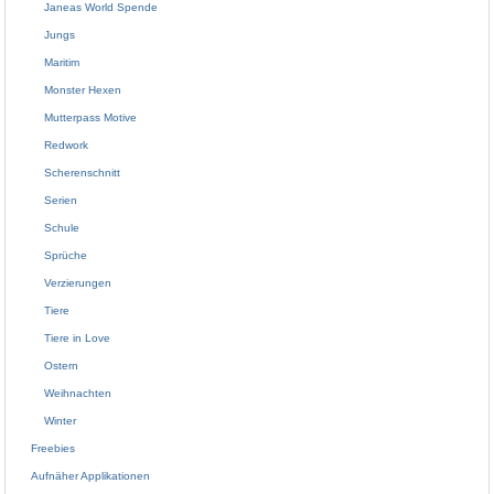
Janeas World Spende
Jungs
Maritim
Monster Hexen
Mutterpass Motive
Redwork
Scherenschnitt
Serien
Schule
Sprüche
Verzierungen
Tiere
Tiere in Love
Ostern
Weihnachten
Winter
Freebies
Aufnäher Applikationen