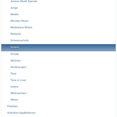
Janeas World Spende
Jungs
Maritim
Monster Hexen
Mutterpass Motive
Redwork
Scherenschnitt
Serien
Schule
Sprüche
Verzierungen
Tiere
Tiere in Love
Ostern
Weihnachten
Winter
Freebies
Aufnäher Applikationen