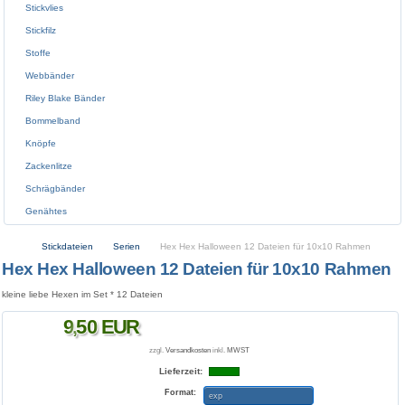
Stickvlies
Stickfilz
Stoffe
Webbänder
Riley Blake Bänder
Bommelband
Knöpfe
Zackenlitze
Schrägbänder
Genähtes
Stickdateien
Serien
Hex Hex Halloween 12 Dateien für 10x10 Rahmen
Hex Hex Halloween 12 Dateien für 10x10 Rahmen
kleine liebe Hexen im Set * 12 Dateien
9
,
50
EUR
zzgl.
Versandkosten
inkl.
MWST
Lieferzeit:
Format:
exp