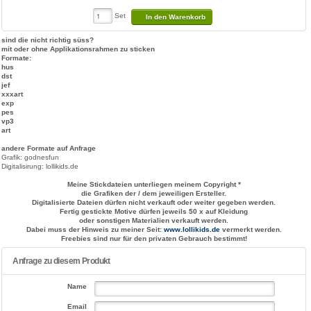
Set
In den Warenkorb
sind die nicht richtig süss?
mit oder ohne Applikationsrahmen zu sticken
Formate:
hus
dst
jef
xxx
art
exp
pes
vp3
art
andere Formate auf Anfrage
Grafik: godnesfun
Digitalisirung: lollikids.de
Meine Stickdateien unterliegen meinem Copyright *
die Grafiken der / dem jeweiligen Ersteller.
Digitalisierte Dateien dürfen nicht verkauft oder weiter gegeben werden.
Fertig gestickte Motive dürfen jeweils 50 x auf Kleidung
oder sonstigen Materialien verkauft werden.
Dabei muss der Hinweis zu meiner Seit:
www.lollikids.de
vermerkt werden.
Freebies sind nur für den privaten Gebrauch bestimmt!
Anfrage zu diesem Produkt
Name
Email