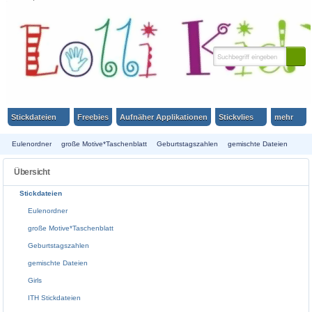
HOME
SITEMAP
SUCHE
WARENKORB
KONTAKT
KUNDENINFO
Stickdateien
Freebies
Aufnäher Applikationen
Stickvlies
mehr
Eulenordner
große Motive*Taschenblatt
Geburtstagszahlen
gemischte Dateien
Girls
ITH Stickdateien
Janeas World Spende
Jungs
Maritim
Monster Hexen
Übersicht
Mutterpass Motive
Redwork
Scherenschnitt
Serien
Schule
Sprüche
Stickdateien
Verzierungen
Tiere
Tiere in Love
Ostern
Weihnachten
Winter
Eulenordner
große Motive*Taschenblatt
Geburtstagszahlen
gemischte Dateien
Girls
ITH Stickdateien