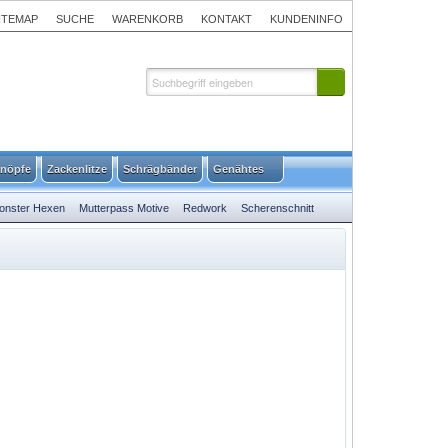
ITEMAP
SUCHE
WARENKORB
KONTAKT
KUNDENINFO
nöpfe
Zackenlitze
Schrägbänder
Genähtes
onster Hexen
Mutterpass Motive
Redwork
Scherenschnitt