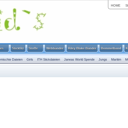
HOME
S
ies
Stickfilz
Stoffe
Webbänder
Riley Blake Bänder
Bommelband
K
mischte Dateien
Girls
ITH Stickdateien
Janeas World Spende
Jungs
Maritim
M
Ostern
Weihnachten
Winter