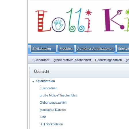
Stickdateien
Freebies
Aufnäher Applikationen
Stickvl
Eulenordner
große Motive*Taschenblatt
Geburtstagszahlen
ge
Serien
Schule
Sprüche
Verzierungen
Tiere
Tiere in Love
Übersicht
Stickdateien
Eulenordner
große Motive*Taschenblatt
Geburtstagszahlen
gemischte Dateien
Girls
ITH Stickdateien