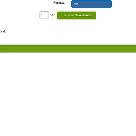
Format:
exp
Set
In den Warenkorb
bot.
te melden!
Ihr Warenkorb ist noch leer.
n Sie Produkte hierher oder nutzen Sie die entsprechenden Buttons [Jetzt Kaufen] um Ihren 
Meine Stickdateien unterliegen meinem Copyright *