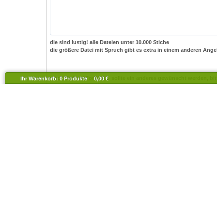
die sind lustig! alle Dateien unter 10.000 Stiche
die größere Datei mit Spruch gibt es extra in einem anderen Ange
verschiedene Formate - sollte ein anderes gewünscht werden, bit
Ihr Warenkorb:
0
Produkte
0,00 €
Formate:
Ziehe
hus
dst
sew
art
exp
pes
vp3
jef
andere Formate auf Anfrage
Grafikdesign U.S
Digitalisierung lollikids.de
Grafik - digitalisiert von lollikids