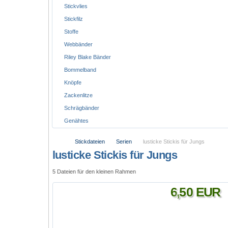
Stickvlies
Stickfilz
Stoffe
Webbänder
Riley Blake Bänder
Bommelband
Knöpfe
Zackenlitze
Schrägbänder
Genähtes
Stickdateien
Serien
lusticke Stickis für Jungs
lusticke Stickis für Jungs
5 Dateien für den kleinen Rahmen
6
,
50
EUR