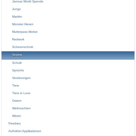
Janeas World Spende
Jungs
Maritim
Monster Hexen
Mutterpass Motive
Redwork
Scherenschnitt
Serien
Schule
Sprüche
Verzierungen
Tiere
Tiere in Love
Ostern
Weihnachten
Winter
Freebies
Aufnäher Applikationen