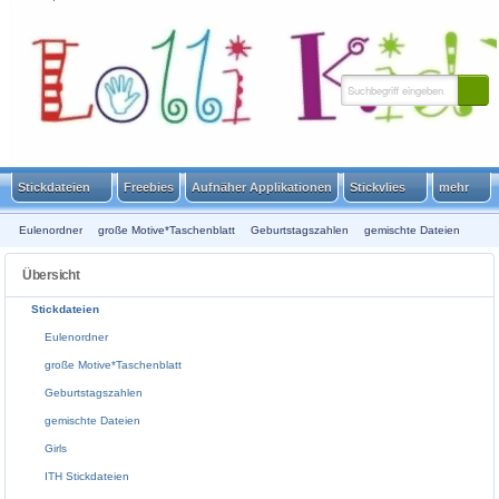
HOME
SITEMAP
SUCHE
WARENKORB
KONTAKT
KUNDENINFO
Stickdateien
Freebies
Aufnäher Applikationen
Stickvlies
mehr
Eulenordner
große Motive*Taschenblatt
Geburtstagszahlen
gemischte Dateien
Girls
ITH Stickdateien
Janeas World Spende
Jungs
Maritim
Monster Hexen
Übersicht
Mutterpass Motive
Redwork
Scherenschnitt
Serien
Schule
Sprüche
Stickdateien
Verzierungen
Tiere
Tiere in Love
Ostern
Weihnachten
Winter
Eulenordner
große Motive*Taschenblatt
Geburtstagszahlen
gemischte Dateien
Girls
ITH Stickdateien