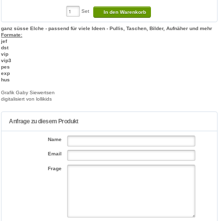
Set
In den Warenkorb
ganz süsse Elche - passend für viele Ideen - Pullis, Taschen, Bilder, Aufnäher und mehr
Formate:
jef
dst
vip
vip3
pes
exp
hus
Grafik Gaby Siewertsen
digitalisiert von lollikids
Anfrage zu diesem Produkt
Name
Email
Frage