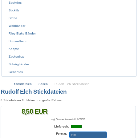
Stickvlies
Stickfilz
Stoffe
Webbänder
Riley Blake Bänder
Bommelband
Knöpfe
Zackenlitze
Schrägbänder
Genähtes
Stickdateien
Serien
Rudolf Elch Stickdateien
Rudolf Elch Stickdateien
8 Stickdateien für kleine und große Rahmen
8
,
50
EUR
zzgl.
Versandkosten
inkl.
MWST
Lieferzeit:
Format:
exp