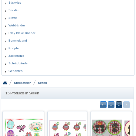
Stickvlies
Stickfilz
Stoffe
Webbänder
Riley Blake Bänder
Bommelband
Knöpfe
Zackenlitze
Schrägbänder
Genähtes
Stickdateien
Serien
15 Produkte in Serien
1
2