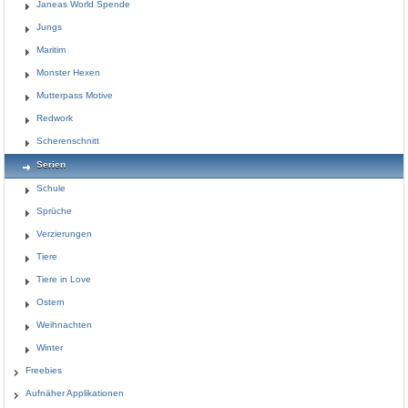
Janeas World Spende
Jungs
Maritim
Monster Hexen
Mutterpass Motive
Redwork
Scherenschnitt
Serien
Schule
Sprüche
Verzierungen
Tiere
Tiere in Love
Ostern
Weihnachten
Winter
Freebies
Aufnäher Applikationen