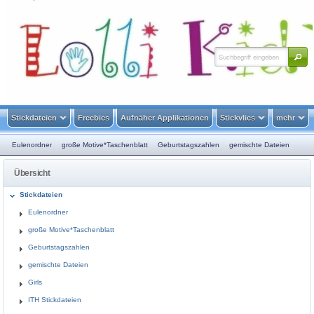
HOME
SITEMAP
SUCHE
WARENKORB
KONTAKT
KUNDENINFO
Stickdateien
Freebies
Aufnäher Applikationen
Stickvlies
mehr
Eulenordner
große Motive*Taschenblatt
Geburtstagszahlen
gemischte Dateien
Girls
ITH Stickdateien
Janeas World Spende
Jungs
Maritim
Monster Hexen
Übersicht
Mutterpass Motive
Redwork
Scherenschnitt
Serien
Schule
Sprüche
Stickdateien
Verzierungen
Tiere
Tiere in Love
Ostern
Weihnachten
Winter
Eulenordner
große Motive*Taschenblatt
Geburtstagszahlen
gemischte Dateien
Girls
ITH Stickdateien